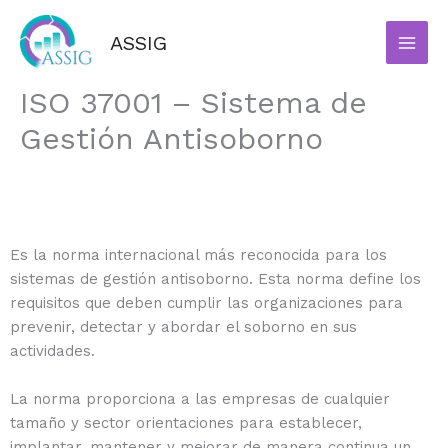
Ir
Facebook
Instagram
al
ASSIG
contenido
ISO 37001 – Sistema de
Gestión Antisoborno
Es la norma internacional más reconocida para los
sistemas de gestión antisoborno
. Esta norma define los
requisitos que deben cumplir las organizaciones para
prevenir, detectar y abordar el soborno en sus
actividades.
La norma proporciona a las empresas de cualquier
tamaño y sector orientaciones para
establecer,
implantar, mantener y mejorar de manera continua
un